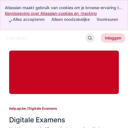
Atlassian maakt gebruik van cookies om je browse-ervaring te
verbeteren, analyses en onderzoek uit te voeren en reclame te
Kennisgeving over Atlassian-cookies en -tracking
, (opens new wi
maken. Accepteer alle cookies om aan te geven dat je akkoord
Alles accepteren
Alleen noodzakelijke
Voorkeuren
gaat met ons gebruik van cookies op je apparaat.
help.ap.be
Inloggen
Ga door naar belangrijkste inhoud
help.ap.be
Digitale Examens
Digitale Examens